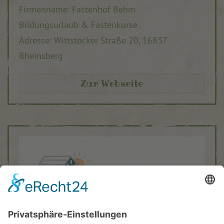
Firmenname: Fastenhof Behm
Bildungsurlaub & Fastenkurse
Adresse:
Wittstocker Straße 20,
16837
Rheinsberg
Zur Webseite