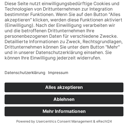
Firmenname: Naturhof Otto
Hofladen und Café
Adresse:
Datzow 14,
18574 Poseritz
Zur Webseite